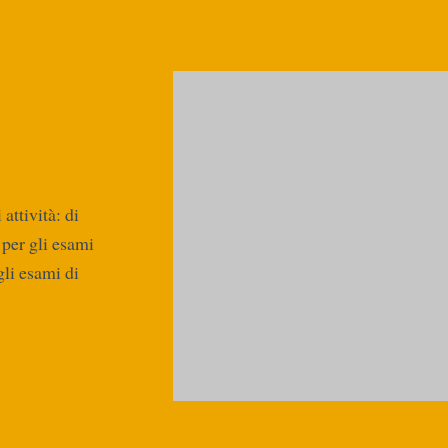
attività: di
per gli esami
gli esami di